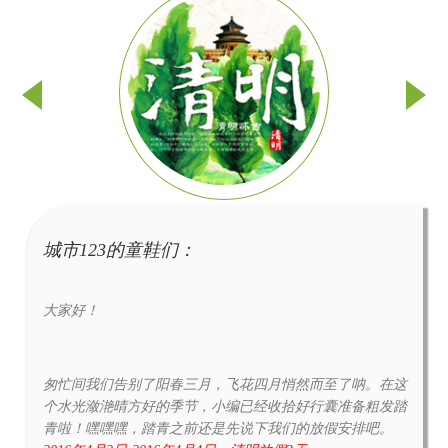
城市123的童鞋们：
大家好！
匆忙间我们告别了阳春三月，飞花四月悄然而至了呐。在这
个水光潋滟晴方好的季节，小编已经收拾好行囊准备粗发踏
青啦！嘿嘿嘿，踏青之前还是先说下我们的放假安排吧。