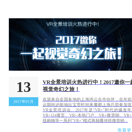
13
VR全景培训火热进行中！2017邀你一
视觉奇幻之旅！
欢迎来自全国各地的上海鸿云合作伙伴，在年前
2017年01月
运期间还能抽出宝贵时间来魔都上海总部参加首
VR全景培训会。2017年是“VR+”时代的爆发
VR+114黄页、VR+本地门户、VR+微营销、VR
线购物等一系列“VR+”模式将颠覆传统微营销...
查看更