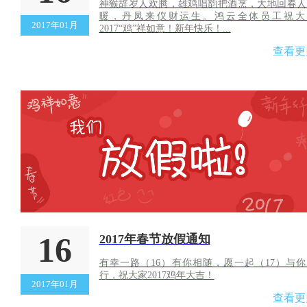
神猴辞岁人欢腾，雄鸡唱韵把酒烹，大地回春人
暖，丹凤来仪财运生。鸿云全体员工祝大
2017年01月
2017“鸡”祥如意！新年快乐！...
查看更
16
2017年春节放假通知
有幸一路（16）有你相随，愿一起（17）与你
行，祝大家2017鸡年大吉！
2017年01月
查看更