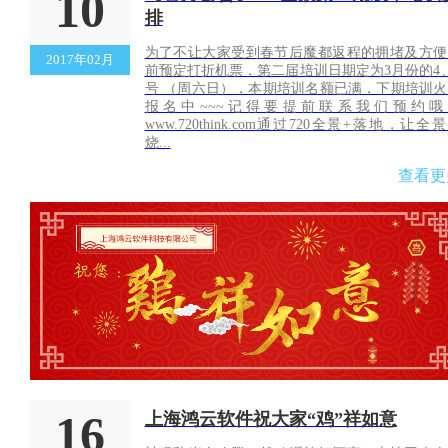
10
排
为了不让大家受到春节后魔都返程的拥堵及方便
2017年02月
前预定打折机票，第二届培训日期定为3月份的4
号 （周六日），本期培训名额已满，下期培训火
报名中~~~记得要提前联系我们预约哦
www.720think.com通过720全景+落地，让全
烧...
查看更
16
上海鸿云软件祝大家“鸡”祥如意