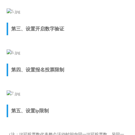
第三、设置开启数字验证
第四、设置报名投票限制
第五、设置ip限制
（注：
IP
可投票数代表整个活动时间内同一
IP
可投票数，另同一