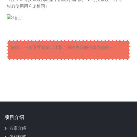
WiFi
使用用户
IP
相同）
好啦！一切设置就绪，让我们开始快乐的投票之旅吧~
项目介绍
方案介绍
盈利模式