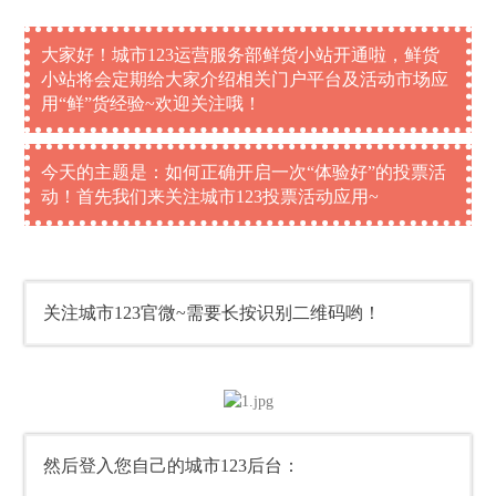
大家好！城市123运营服务部鲜货小站开通啦，鲜货
小站将会定期给大家介绍相关门户平台及活动市场应
用“鲜”货经验~欢迎关注哦！
今天的主题是：如何正确开启一次“体验好”的投票活
动！首先我们来关注城市123投票活动应用~
关注城市123官微~需要长按识别二维码哟！
然后登入您自己的城市123后台：