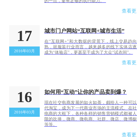
的一点，要有足够的执行能力。”
查看更
17
城市门户网站“互联网+城市生活”
​在“互联网+”和大数据的背景下，线上交易趋
熟，就服装行业而言，越来越多的线下实体店逐
2016年03月
成为“体验店”，更甚至于成为了大众“试衣间”。
查看更
16
如何用“互动”让你的产品卖到爆？
现在社交电商发展的如火如荼，颇给人一种可以
代淘宝，成为下一代商业市场的主流模式。在社
2016年03月
电商的大框下，各种各样的销售营销模式都被人
限的吹捧，微商、微电商、社群、微店、微博橱
等等。
查看更