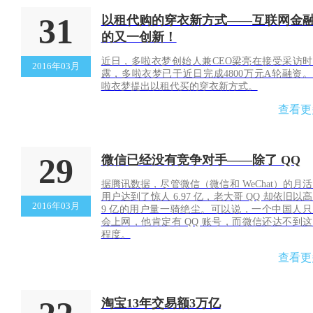
31
以租代购的穿衣新方式——互联网金
的又一创新！
近日，多啦衣梦创始人兼CEO梁亮在接受采访时
2016年03月
露，多啦衣梦已于近日完成4800万元A轮融资
啦衣梦提出以租代买的穿衣新方式。
查看更
29
微信已经没有竞争对手——除了 QQ
据腾讯数据，尽管微信（微信和 WeChat）的月
用户达到了惊人 6.97 亿，老大哥 QQ 却依旧以
2016年03月
9 亿的用户量一骑绝尘。可以说，一个中国人只
会上网，他肯定有 QQ 账号，而微信还达不到
程度。
查看更
淘宝13年交易额3万亿